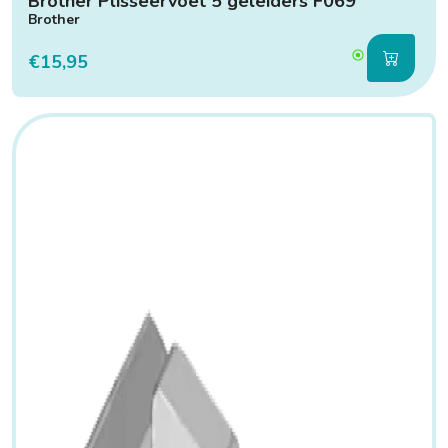
Brother Plisseervoet 5 geleiders F069
Brother
€15,95