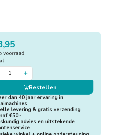
3,95
p voorraad
al
Bestellen
er dan 40 jaar ervaring in
aimachines
elle levering & gratis verzending
naf €50,-
skundig advies en uitstekende
antenservice
sieke winkel + online ondersteuning