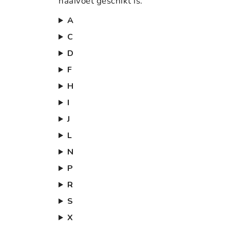
naaivoet geschikt is.
A
C
D
F
H
I
J
L
N
P
R
S
X