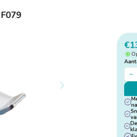
 F079
€1
O
Aant
Me
na
Sn
va
De
kl
Fy