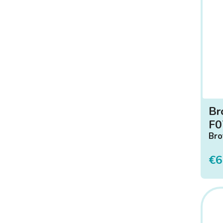
Br
F0
Bro
€6