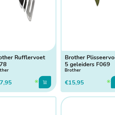
other Rufflervoet
Brother Plisseervo
78
5 geleiders F069
ther
Brother
7,95
€15,95