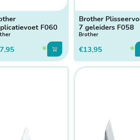
other
Brother Plisseervo
plicatievoet F060
7 geleiders F058
ther
Brother
7,95
€13,95