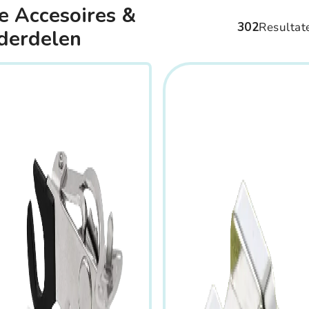
e Accesoires &
302
Resultat
derdelen