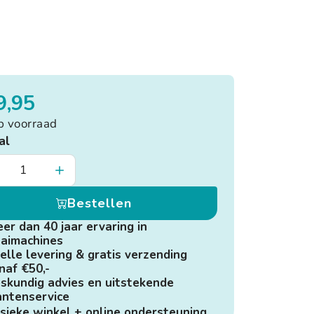
9,95
p voorraad
al
Bestellen
er dan 40 jaar ervaring in
aimachines
elle levering & gratis verzending
naf €50,-
skundig advies en uitstekende
antenservice
sieke winkel + online ondersteuning