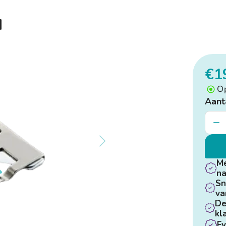
N
€1
O
Aant
Me
na
Sn
va
De
kl
Fy