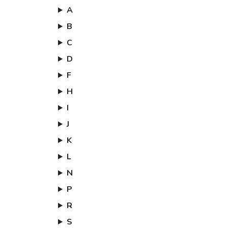
A
B
C
D
F
H
I
J
K
L
N
P
R
S