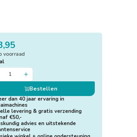
3,95
p voorraad
al
Bestellen
er dan 40 jaar ervaring in
aimachines
elle levering & gratis verzending
naf €50,-
skundig advies en uitstekende
antenservice
sieke winkel + online ondersteuning