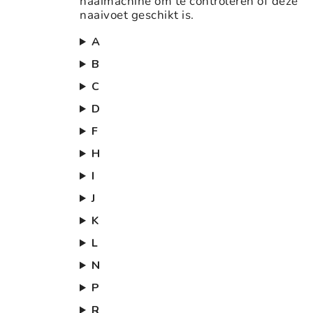
naaimachine om te controleren of deze
naaivoet geschikt is.
A
B
C
D
F
H
I
J
K
L
N
P
R