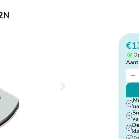
12N
€1
O
Aant
Me
na
Sn
va
De
kl
Fy