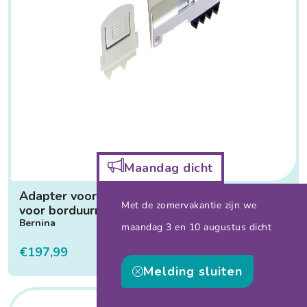
Maandag dicht
Adapter voor borduurwerk met de vrije arm
Met de zomervakantie zijn we
voor borduurraam medium en klein
Bernina
maandag 3 en 10 augustus dicht
€197,99
Melding sluiten