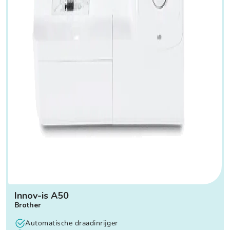
Innov-is A50
Brother
Automatische draadinrijger