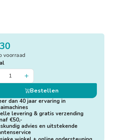
,30
p voorraad
al
Bestellen
er dan 40 jaar ervaring in
aimachines
elle levering & gratis verzending
naf €50,-
skundig advies en uitstekende
antenservice
sieke winkel + online ondersteuning