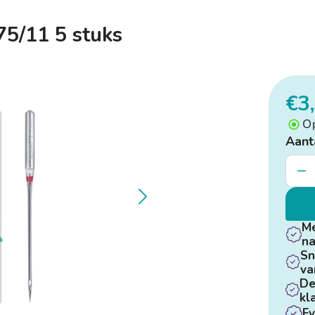
5/11 5 stuks
€3
O
Aant
Me
na
Sn
va
De
kl
Fy