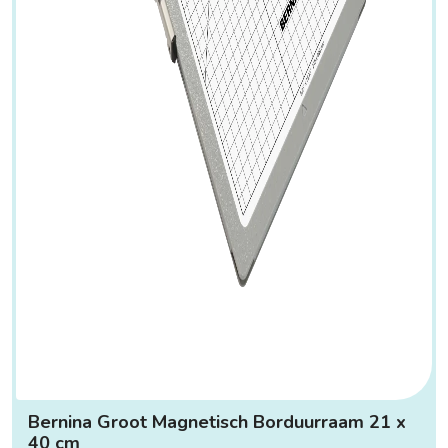
Bernina Groot Magnetisch Borduurraam 21 x
40 cm