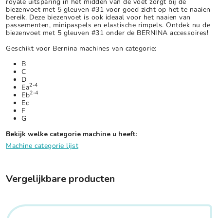
royale uitsparing in het midden van de voet zorgt bij de
biezenvoet met 5 gleuven #31 voor goed zicht op het te naaien
bereik. Deze biezenvoet is ook ideaal voor het naaien van
passementen, minipaspels en elastische rimpels. Ontdek nu de
biezenvoet met 5 gleuven #31 onder de BERNINA accessoires!
Geschikt voor Bernina machines van categorie:
B
C
D
2-4
Ea
2-4
Eb
Ec
F
G
Bekijk welke categorie machine u heeft:
Machine categorie lijst
Vergelijkbare producten